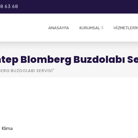
8 63 68
ANASAYFA
KURUMSAL
HIZMETLERI
ntep Blomberg Buzdolabı Se
ERG BUZDOLABI SERVISI"
p Klima