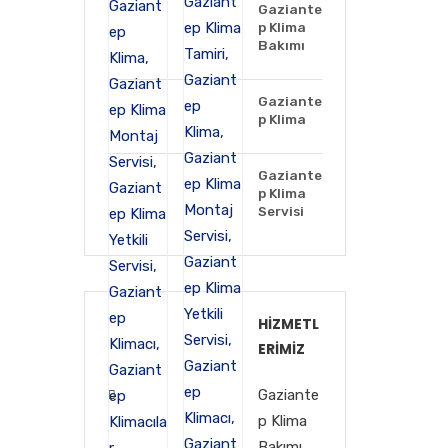
Gaziante
p Klima
Bakımı
Gaziante
p Klima
Gaziante
p Klima
Servisi
HIZMETL
ERIMIZ
Gaziante
p Klima
Bakımı