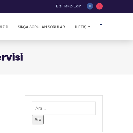
Bizi Takip Edin:
MIZ
SIKÇA SORULAN SORULAR
İLETIŞIM
rvisi