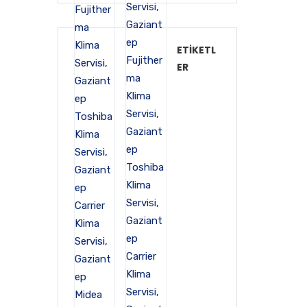
ETIKETL
ER