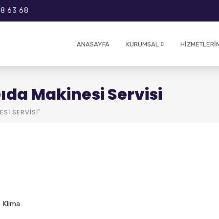
8 63 68
ANASAYFA
KURUMSAL
HIZMETLERI
ıda Makinesi Servisi
SI SERVISI"
p Klima