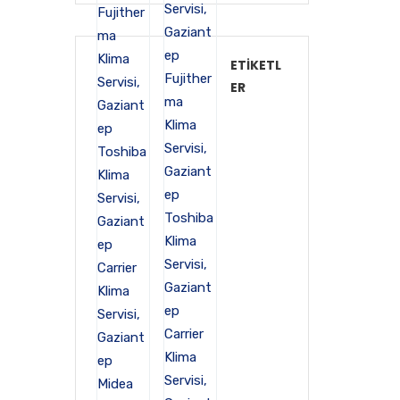
ETIKETL
ER