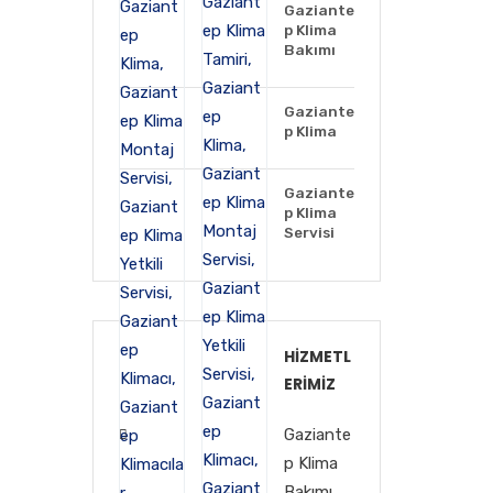
Gaziante
p Klima
Bakımı
Gaziante
p Klima
Gaziante
p Klima
Servisi
HIZMETL
ERIMIZ
Gaziante
p Klima
Bakımı